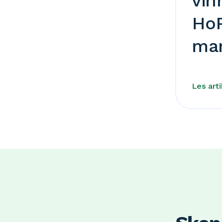
vin
HoR
ma
Les art