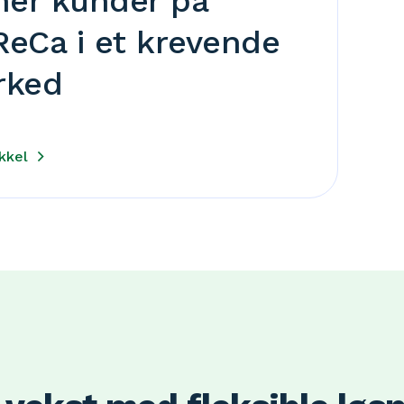
ner kunder på
eCa i et krevende
rked
ikkel