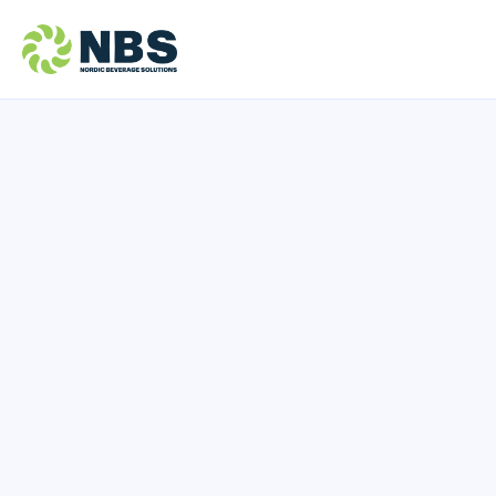
Artikler
På denne siden finner du et variert 
driften vår. Vi har samlet disse for