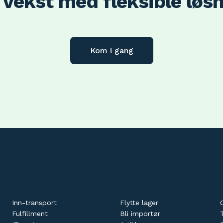
vekst med fleksible løs
Kom i gang
Tjenester
Sider
Inn-transport
Flytte lager
Fulfillment
Bli importør