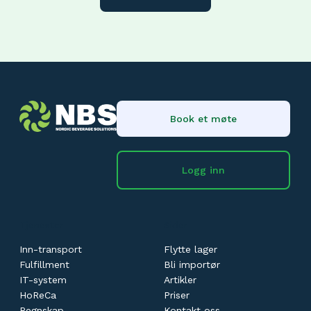
Book et møte
Logg inn
Tjenester
Sider
Inn-transport
Flytte lager
Fulfillment
Bli importør
IT-system
Artikler
HoReCa
Priser
Regnskap
Kontakt oss