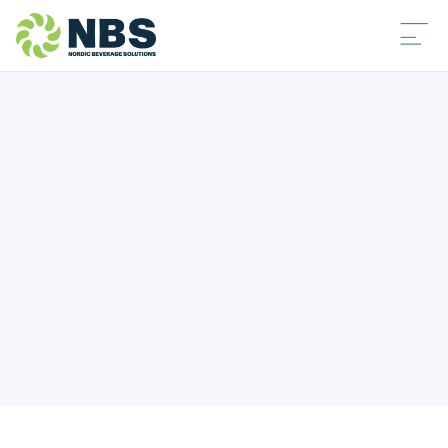
Artikler
På denne siden finner du et variert utvalg av artikler som gir
innblikk i forskjellige aspekter av driften vår. Vi har samlet
disse for å hjelpe deg å få en dypere forståelse.