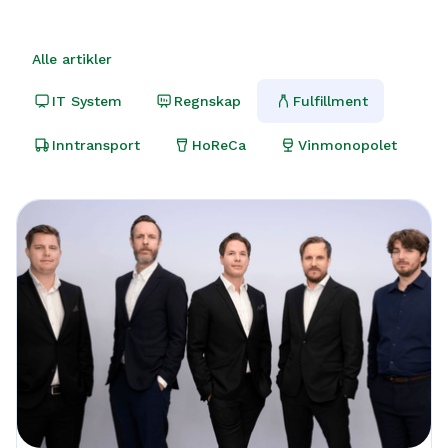
Alle artikler
IT System
Regnskap
Fulfillment
Inntransport
HoReCa
Vinmonopolet