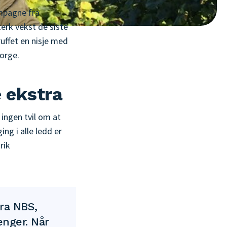
mpagne fra
erk vekst de siste
uffet en nisje med
Norge.
e ekstra
ingen tvil om at
ng i alle ledd er
rik
ra NBS,
enger. Når