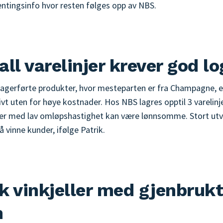
tingsinfo hvor resten følges opp av NBS.
ll varelinjer krever god lo
agerførte produkter, hvor mesteparten er fra Champagne, er
ivt uten for høye kostnader. Hos NBS lagres opptil 3 varelinj
rer med lav omløpshastighet kan være lønnsomme. Stort utv
å vinne kunder, ifølge Patrik.
k vinkjeller med gjenbruk
n