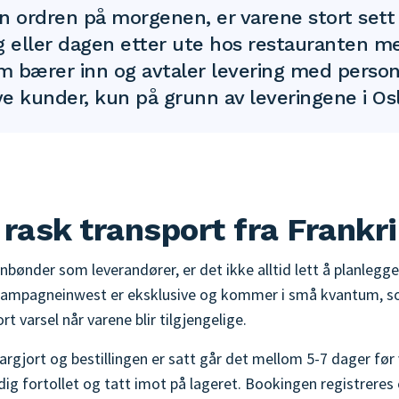
nn ordren på morgenen, er varene stort sett
eller dagen etter ute hos restauranten m
om bærer inn og avtaler levering med person
ye kunder, kun på grunn av leveringene i Osl
 rask transport fra Frankr
nbønder som leverandører, er det ikke alltid lett å planlegg
Champagneinwest er eksklusive og kommer i små kvantum, so
t varsel når varene blir tilgjengelige.
largjort og bestillingen er satt går det mellom 5-7 dager før 
ig fortollet og tatt imot på lageret. Bookingen registreres 