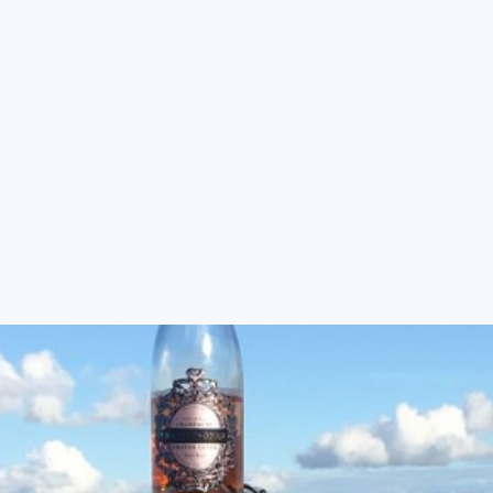
å HoReCa i et
e marked
g fleksible løsninger