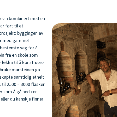
or vin kombinert med en
r ført til et
rosjekt: byggingen av
ller med gammel
 bestemte seg for å
in fra en skole som
erløkka til å konstruere
enbruke mursteinen ga
 skapte samtidig ethelt
til 2500 – 3000 flasker.
 er som å gå ned i en
ller du kanskje finner i