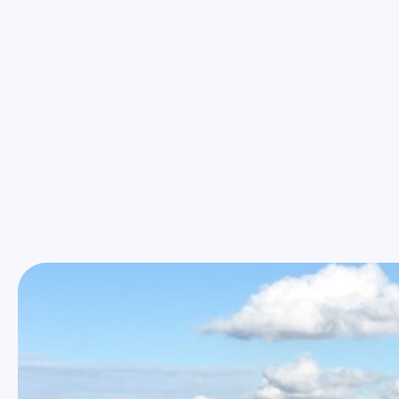
kunder p
krevend
Vinner kunder på høy servicegrad o