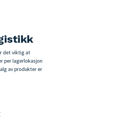
gistikk
 det viktig at
er per lagerlokasjon
alg av produkter er
t