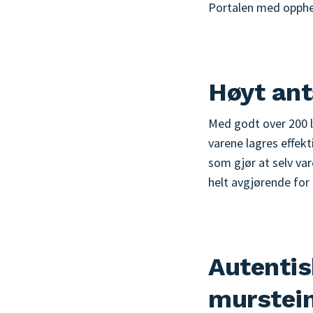
Portalen med opphen
Høyt anta
Med godt over 200 l
varene lagres effekt
som gjør at selv va
helt avgjørende for 
Autentis
murstei