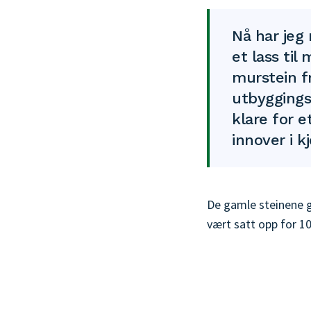
Nå har jeg 
et lass ti
murstein fr
utbyggings
klare for 
innover i kj
De gamle steinene gi
vært satt opp for 100