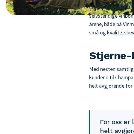
Champagneinwest AS
selvstendige vinbøn
årene, både på Vinm
små og kvalitetsbev
Stjerne-
Med nesten samtlige
kundene til Champag
helt avgjørende for 
For oss er
helt avgjø