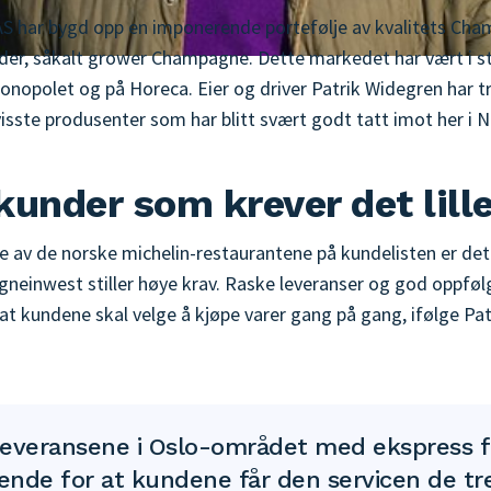
 har bygd opp en imponerende portefølje av kvalitets Cha
der, såkalt grower Champagne. Dette markedet har vært i st
onopolet og på Horeca. Eier og driver Patrik Widegren har tr
isste produsenter som har blitt svært godt tatt imot her i 
kunder som krever det lill
 av de norske michelin-restaurantene på kundelisten er det 
neinwest stiller høye krav. Raske leveranser og god oppfølgi
at kundene skal velge å kjøpe varer gang på gang, ifølge Pat
 leveransene i Oslo-området med ekspress f
rende for at kundene får den servicen de tr