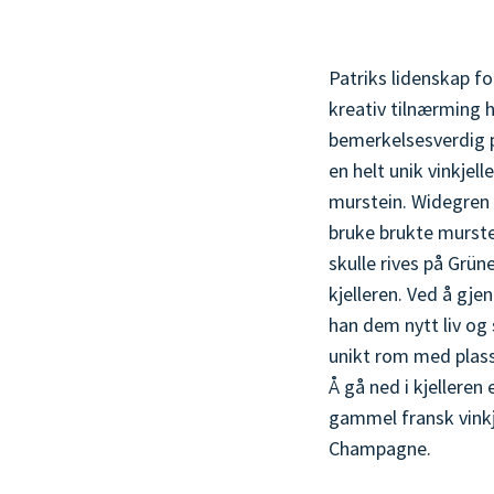
Patriks lidenskap f
kreativ tilnærming ha
bemerkelsesverdig p
en helt unik vinkje
murstein. Widegren
bruke brukte murste
skulle rives på Grün
kjelleren. Ved å gj
han dem nytt liv og
unikt rom med plass 
Å gå ned i kjelleren
gammel fransk vinkje
Champagne.