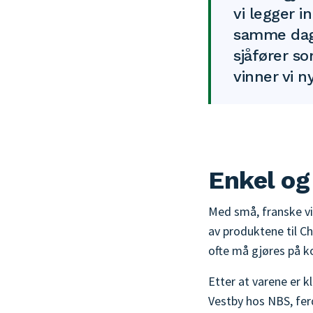
vi legger i
samme dag 
sjåfører s
vinner vi n
Enkel og
Med små, franske vi
av produktene til 
ofte må gjøres på kor
Etter at varene er k
Vestby hos NBS, ferd