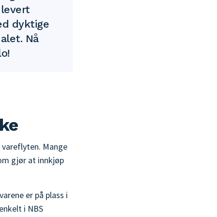
 levert
ed dyktige
alet. Nå
o!
ike
e vareflyten. Mange
m gjør at innkjøp
varene er på plass i
enkelt i NBS